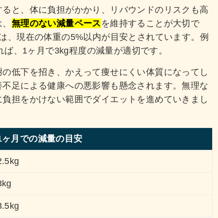
すると、体に負担がかかり、リバウンドのリスクも高
は、
無理のない減量ペース
を維持することが大切で
は、現在の体重の5%以内が目安とされています。例
れば、1ヶ月で3kg程度の減量が適切です。
謝の低下を招き、かえって痩せにくい体質になってし
養不足による健康への悪影響も懸念されます。無理な
に負担をかけない範囲でダイエットを進めていきまし
1ヶ月での減量の目安
2.5kg
3kg
3.5kg